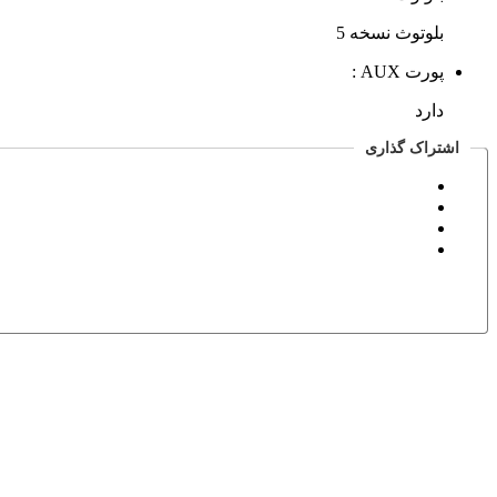
بلوتوث نسخه 5
پورت AUX :
دارد
اشتراک گذاری
صدای دیجی-2 پورت USB
قیمت اسپیکر مکسیدر
گارانتی شرکت گاندو سرویس و خدمات پس از فروش
معرفی