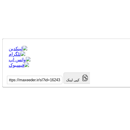
کپی لینک
ورودی گیتار برقی-ریموت کنترل و نمایشگر led بروی اسپیکر-میکروفون بیسیم با صفحه نمایش دیجیتال-بلوتوث نسخه 5.0-قابلیت تغییر صدا به حالت‌های مختلف-قابلیت اولویت میکروفون (Microphone
priority)-کارائوکه -دارای رقص نور سقفی-نورپردازی با افکتهای متنوع- رقص نور چرخشی دور سابها- چهار نور جانبی Light Ball- دارای 4 ساب 12 اینچ و تیوتر-ضبط صدا-قابلیت تنظیم اکولایزر و بیس-افکتهای
 به قیمت کمتر شک کنید