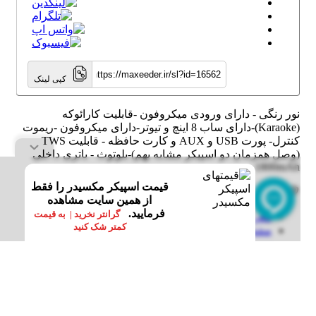
کپی لینک
نور رنگی - دارای ورودی میکروفون -قابلیت کارائوکه
(Karaoke)-دارای ساب 8 اینچ و تیوتر-دارای میکروفون -ریموت
کنترل- پورت USB و AUX و کارت حافظه - قابلیت TWS
(وصل همزمان دو اسپیکر مشابه بهم)-بلوتوث - باتری داخلی
1800mAh
قیمت اسپیکر مکسیدر را فقط
گارانتی شرکت گاندو سرویس و خدمات پس از فروش
از همین سایت مشاهده
فرمایید.
گرانتر نخرید | به قیمت
معرفی
کمتر شک کنید
مشخصات
معرفی اسپیکر مکسیدر
KC807
: تجربه‌ای بی‌نظیر از