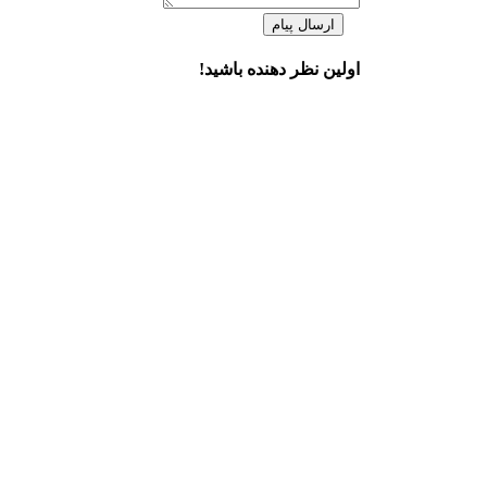
ارسال پیام
اولین نظر دهنده باشید!
×
قیمت اسپی
دسترسی سریع
محصولات
خدمات ما
درباره ما
تماس با ما
اطلاعات تماس
تهران خیابان حافظ، خیابان سخایی، نبش بهنیا، طبقه
تلفن :
021-61959
ایمیل:
info@maxeeder.com
آخرین مطالب