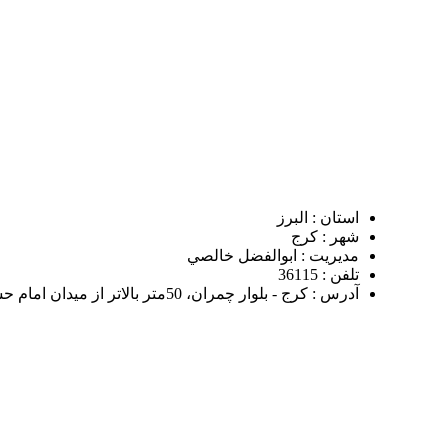
ابوالفضل خالصي
021
61959
استان : البرز
شهر : کرج
مدیریت : ابوالفضل خالصي
تلفن : 36115
آدرس : کرج - بلوار چمران، 50متر بالاتر از ميدان امام حسين به سمت عظيميه، پلاک 99، نمايندگي پاناسونيک