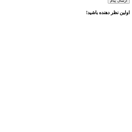
ارسال پیام
اولین نظر دهنده باشید!
×
دسترسی سریع
قیمت اسپیکر مکسیدر
محصولات
خدمات ما
درباره ما
تماس با ما
اطلاعات تماس
تهران خیابان حافظ، خیابان سخایی، نبش بهنیا، طبقه دوم، واحد یک
تلفن :
021-61959
ایمیل:
info@maxeeder.com
آخرین مطالب