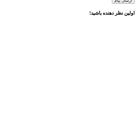
ارسال پیام
اولین نظر دهنده باشید!
×
دسترسی سریع
قیمت اسپیکر مکسیدر
محصولات
خدمات ما
درباره ما
تماس با ما
اطلاعات تماس
تهران خیابان حافظ، خیابان سخایی، نبش بهنیا، طبقه دوم، واحد یک
تلفن :
021-61959
ایمیل:
info@maxeeder.com
آخرین مطالب