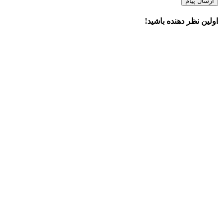
ارسال پیام
اولین نظر دهنده باشید!
×
دسترسی سریع
قیمت اسپیکر مکسیدر
محصولات
خدمات ما
درباره ما
تماس با ما
اطلاعات تماس
تهران خیابان حافظ، خیابان سخایی، نبش بهنیا، طبقه دوم، واحد یک
تلفن :
021-61959
ایمیل:
info@maxeeder.com
آخرین مطالب