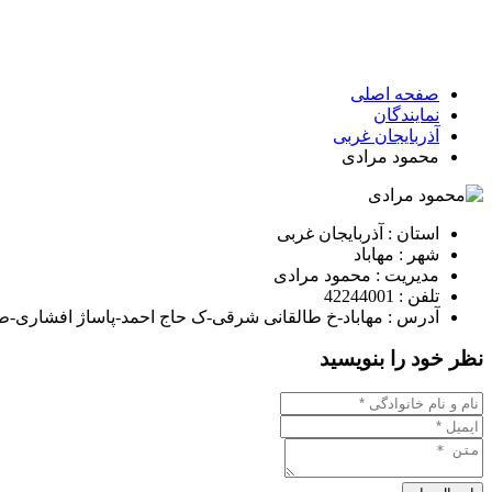
صفحه اصلی
نمایندگان
آذربایجان غربی
محمود مرادی
استان : آذربایجان غربی
شهر : مهاباد
مدیریت : محمود مرادی
تلفن : 42244001
آدرس : مهاباد-خ طالقانی شرقی-ک حاج احمد-پاساژ افشاری-ط
نظر خود را بنویسید