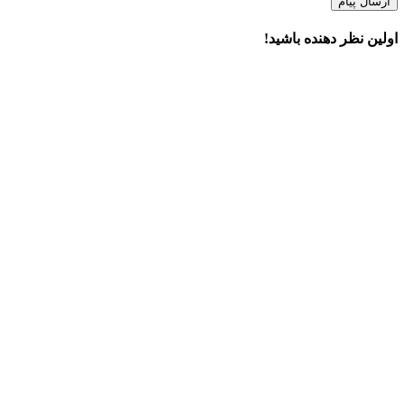
ارسال پیام
اولین نظر دهنده باشید!
×
دسترسی سریع
قیمت اسپیکر مکسیدر
محصولات
خدمات ما
درباره ما
تماس با ما
اطلاعات تماس
تهران خیابان حافظ، خیابان سخایی، نبش بهنیا، طبقه دوم، واحد یک
تلفن :
021-61959
ایمیل:
info@maxeeder.com
آخرین مطالب