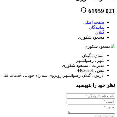
61959
021
صفحه اصلی
نمایندگان
گیلان
مسعود شکوری
استان : گیلان
شهر : رضوانشهر
مدیریت : مسعود شکوری
تلفن : 44636201
آدرس : گیلان-رضوانشهر-روبروی سه راه چوپانی-خدمات فنی
نظر خود را بنویسید