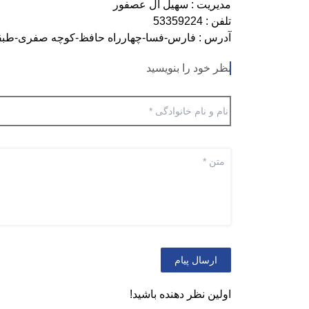
مدیریت : سهیل آل عصفور
تلفن : 53359224
آدرس : فارس-فسا-چهارراه حافظ-کوچه صفری-طبقه همکف 
نظر خود را بنویسید
ارسال پیام
اولین نظر دهنده باشید!