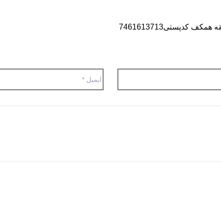
کدپستی7461613713